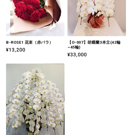
B-ROSE1 花束（赤バラ）
【O-007】胡蝶蘭3本立(42輪
~45輪)
通
¥13,200
通
¥33,000
常
常
価
価
格
格