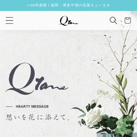
コンテ
1780年創業 | 福岡・博多中洲の花屋キュータネ
ンツに
カ
進む
ー
ト