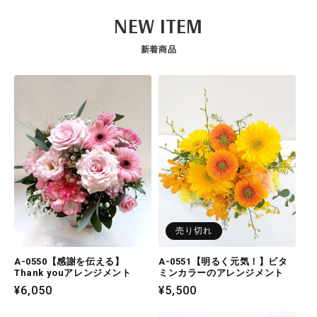
NEW ITEM
新着商品
売り切れ
A-0550【感謝を伝える】
A-0551【明るく元気！】ビタ
Thank youアレンジメント
ミンカラーのアレンジメント
通
¥6,050
通
¥5,500
常
常