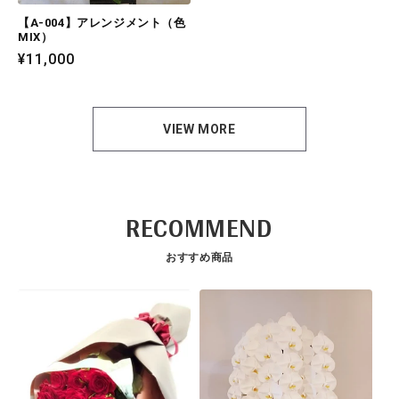
【A-004】アレンジメント（色
MIX）
通
¥11,000
常
価
格
VIEW MORE
RECOMMEND
おすすめ商品