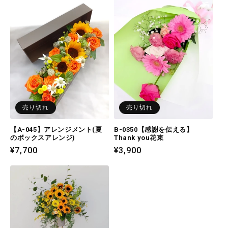
価
価
格
格
売り切れ
売り切れ
【A-045】アレンジメント(夏
B-0350【感謝を伝える】
のボックスアレンジ)
Thank you花束
通
¥7,700
通
¥3,900
常
常
価
価
格
格