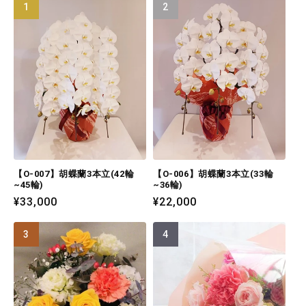
【O-007】胡蝶蘭3本立(42輪
【O-006】胡蝶蘭3本立(33輪
~45輪)
~36輪)
通
¥33,000
通
¥22,000
常
常
価
価
格
格