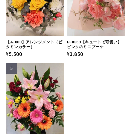
【A-003】アレンジメント（ビ
B-0353【キュートで可愛い】
タミンカラー）
ピンクのミニブーケ
通
¥5,500
通
¥3,850
常
常
価
価
格
格