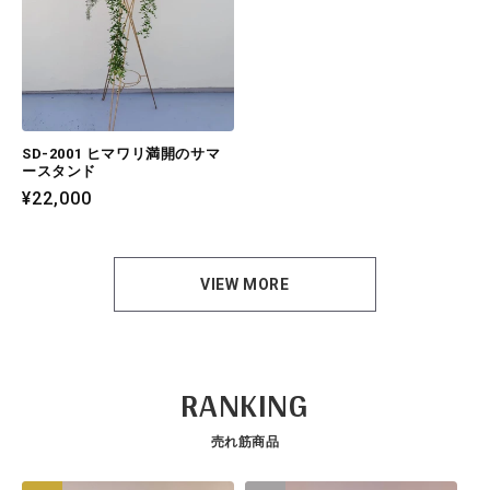
SD-2001 ヒマワリ満開のサマ
ースタンド
通
¥22,000
常
価
格
VIEW MORE
RANKING
売れ筋商品