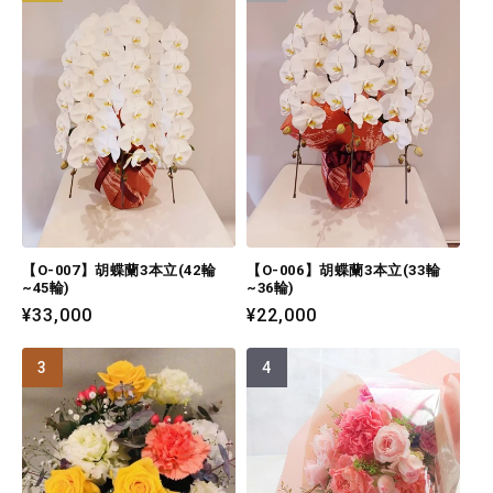
【O-007】胡蝶蘭3本立(42輪
【O-006】胡蝶蘭3本立(33輪
~45輪)
~36輪)
通
¥33,000
通
¥22,000
常
常
価
価
格
格