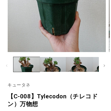
モ
ー
ダ
ル
で
メ
デ
キュータネ
ィ
ア
(1)
(2
【C-008】Tylecodon（チレコド
を
開
ン）万物想
く