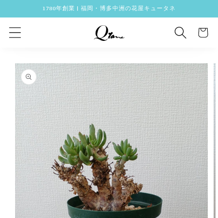
コンテ
1780年創業 | 福岡・博多中洲の花屋キュータネ
ンツに
カ
進む
ー
ト
商品情
報にス
キップ