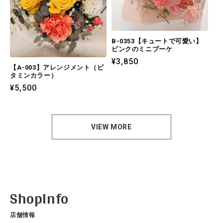
B-0353【キュートで可愛い】
ピンクのミニブーケ
通
¥3,850
【A-003】アレンジメント（ビ
常
タミンカラー）
価
通
¥5,500
格
常
価
格
VIEW MORE
ShopInfo
店舗情報