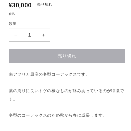
通
¥30,000
売り切れ
常
税込
価
数量
格
【C-
【C-
008】
008】
Tylecodon（チ
Tylecodon（チ
売り切れ
レ
レ
コ
コ
ド
ド
南アフリカ原産の冬型コーデックスです。
ン）
ン）
万
万
葉の周りに長いトゲの様なものが絡みあっているのが特徴で
物
物
す。
想
想
の
の
数
数
冬型のコーデックスのため秋から春に成長します。
量
量
を
を