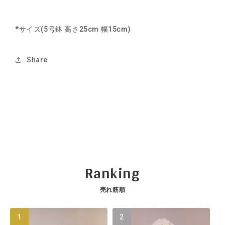
減
増
ら
や
*サイズ(5号鉢 高さ25cm 幅15cm)
す
す
Share
Ranking
売れ筋順