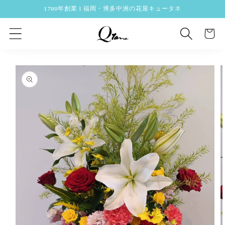
コンテ
1780年創業 | 福岡・博多中洲の花屋キュータネ
ンツに
カ
進む
ー
ト
商品情
報にス
キップ