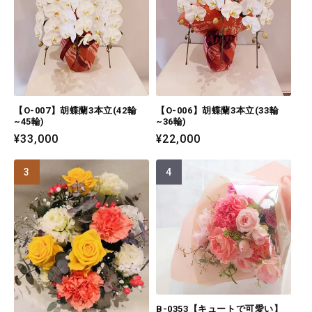
【O-007】胡蝶蘭3本立(42輪
【O-006】胡蝶蘭3本立(33輪
~45輪)
~36輪)
通
¥33,000
通
¥22,000
常
常
価
価
格
格
B-0353【キュートで可愛い】