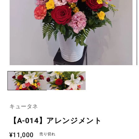
モ
ー
ダ
ル
で
メ
デ
キュータネ
ィ
ア
(1)
(2
【A-014】アレンジメント
を
開
通
く
¥11,000
売り切れ