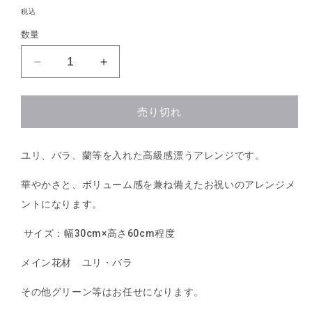
常
税込
価
数量
格
【A-
【A-
014】
014】
ア
ア
売り切れ
レ
レ
ン
ン
ジ
ジ
ユリ、バラ、蘭等を入れた高級感漂うアレンジです。
メ
メ
華やかさと、ボリューム感を兼ね備えたお祝いのアレンジメ
ン
ン
ト
ト
ントになります。
の
の
サイズ：幅30cm×高さ60cm程度
数
数
量
量
メイン花材 ユリ・バラ
を
を
減
増
その他グリーン等はお任せになります。
ら
や