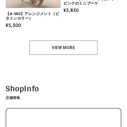
ピンクのミニブーケ
通
¥3,850
【A-003】アレンジメント（ビ
常
タミンカラー）
価
通
¥5,500
格
常
価
格
VIEW MORE
ShopInfo
店舗情報