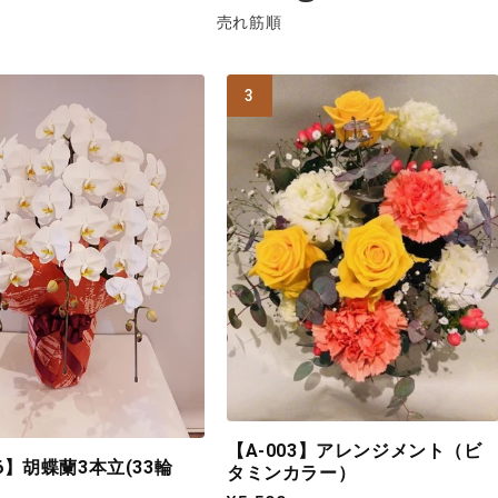
売れ筋順
【A-003】アレンジメント（ビ
06】胡蝶蘭3本立(33輪
タミンカラー）