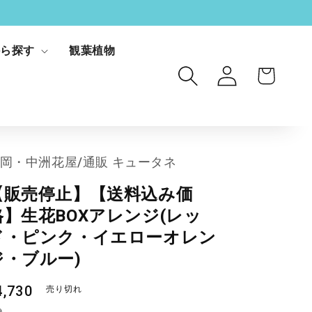
ロ
から探す
観葉植物
カ
グ
ー
イ
ト
ン
岡・中洲花屋/通販 キュータネ
【販売停止】【送料込み価
格】生花BOXアレンジ(レッ
ド・ピンク・イエローオレン
ジ・ブルー)
通
4,730
売り切れ
常