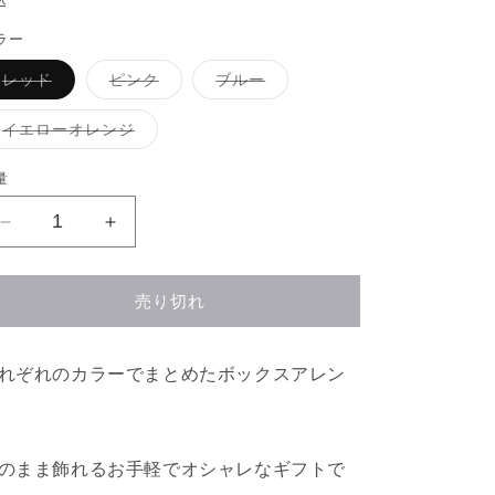
込
価
ラー
格
バ
バ
バ
レッド
ピンク
ブルー
リ
リ
リ
エ
エ
エ
ー
ー
ー
バ
イエローオレンジ
シ
シ
シ
リ
ョ
ョ
ョ
エ
ン
ン
ン
ー
量
は
は
は
シ
売
売
売
ョ
り
り
り
ン
【販
【販
切
切
切
は
れ
れ
れ
売
売
売
て
て
て
り
い
い
い
切
停
停
る
る
る
れ
売り切れ
止】
か
止】
か
か
て
販
販
販
い
【送
【送
売
売
売
る
で
で
で
か
料
料
れぞれのカラーでまとめたボックスアレン
き
き
き
販
ま
ま
ま
込
込
売
せ
せ
せ
で
み
み
ん
ん
ん
き
ま
価
価
せ
のまま飾れるお手軽でオシャレなギフトで
ん
格】
格】