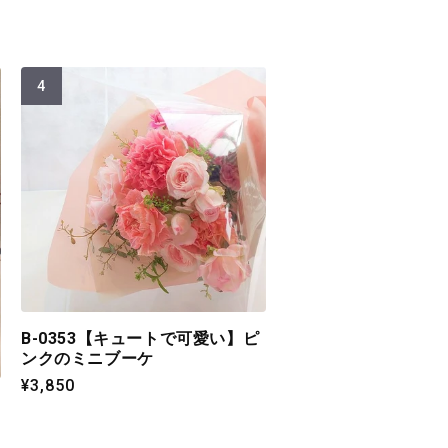
B-0353【キュートで可愛い】ピ
ンクのミニブーケ
通
¥3,850
常
価