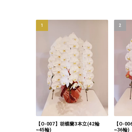
【O-007】胡蝶蘭3本立(42輪
【O-0
~45輪)
~36輪)