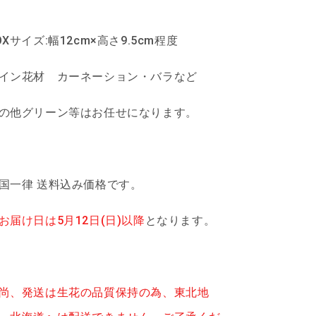
ン
ン
ジ・
ジ・
ブ
ブ
OXサイズ:幅12cm×高さ9.5cm程度
ル
ル
ー)
ー)
イン花材 カーネーション・バラなど
の
の
数
数
の他グリーン等はお任せになります。
量
量
を
を
減
増
ら
や
国一律 送料込み価格です。
す
す
お届け日は5月12日(日)以降
となります。
尚、発送は生花の品質保持の為、東北地