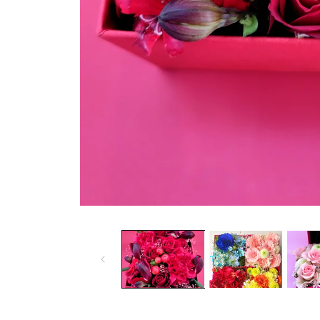
モ
ー
ダ
ル
で
メ
デ
ィ
ア