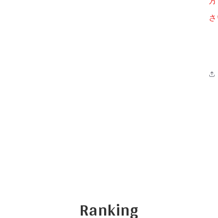
方
さ
Ranking