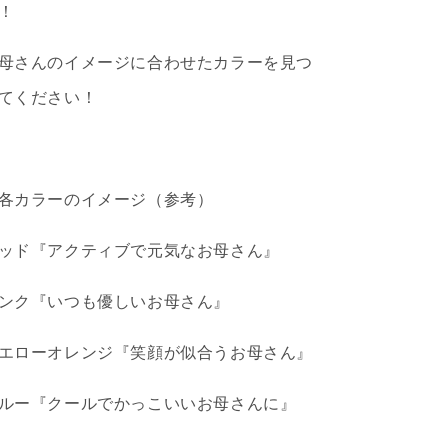
生
生
！
花
花
BOX
BOX
母さんのイメージに合わせたカラーを見つ
ア
ア
レ
レ
てください！
ン
ン
ジ
ジ
(レ
(レ
ッ
ッ
各カラーのイメージ（参考）
ド・
ド・
ピ
ピ
ッド『アクティブで元気なお母さん』
ン
ン
ク・
ク・
ンク『いつも優しいお母さん』
イ
イ
エ
エ
エローオレンジ『笑顔が似合うお母さん』
ロ
ロ
ー
ー
ルー『クールでかっこいいお母さんに』
オ
オ
レ
レ