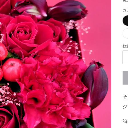
税
カ
数
そ
ジ
箱