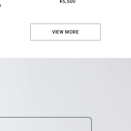
通
¥5,500
0
常
価
格
VIEW MORE