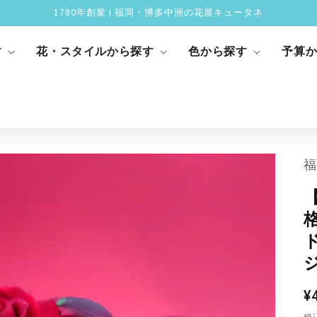
1780年創業 | 福岡・博多中洲の花屋キュータネ
す
花・スタイルから探す
色から探す
予算
福
¥