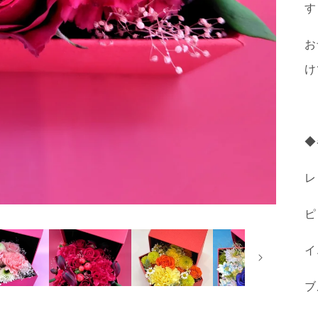
す
お
け
◆
レ
ピ
イ
ブ