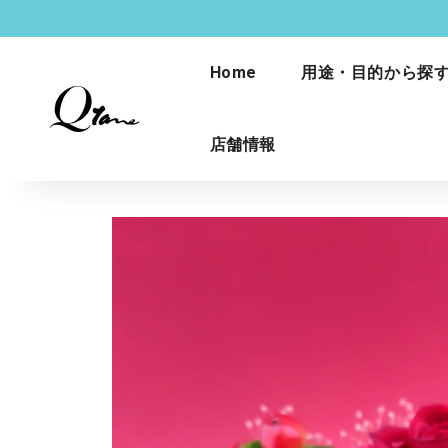
コンテ
ンツに
進む
Home
用途・目的から探
店舗情報
商品情
報にス
キップ