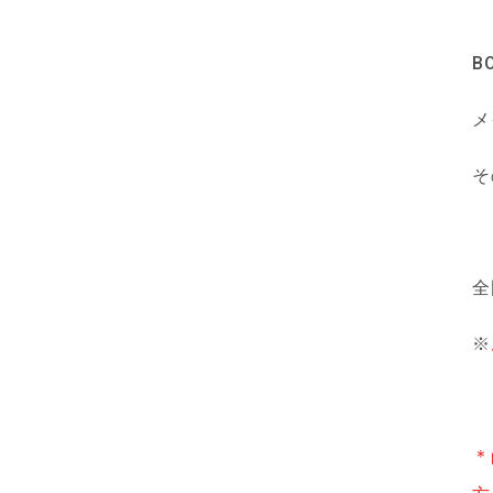
B
メ
そ
全
※
＊